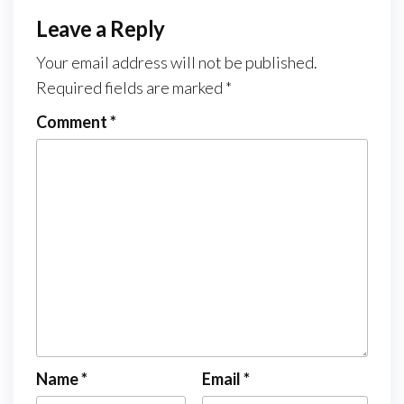
Leave a Reply
Your email address will not be published.
Required fields are marked
*
Comment
*
Name
*
Email
*