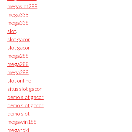
megaslot288
mega338
mega338
slot
.
slot gacor
slot gacor
mega288
mega288
mega288
slot online
situs slot gacor
demo slot gacor
demo slot gacor
demo slot
megawin188
megahoki