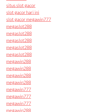
situs slot gacor
slot gacor hari ini
slot gacor megawin777
megaslot288
megaslot288
megaslot288
megaslot288
megaslot288
megawin288
megawin288
megawin288
megawin288
megawin777
megawin777
megawin777
megawin288