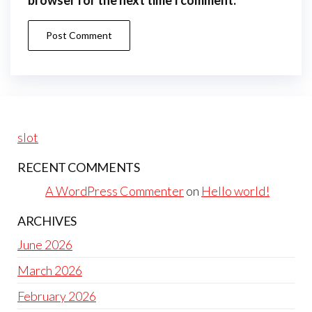
browser for the next time I comment.
slot
RECENT COMMENTS
A WordPress Commenter
on
Hello world!
ARCHIVES
June 2026
March 2026
February 2026