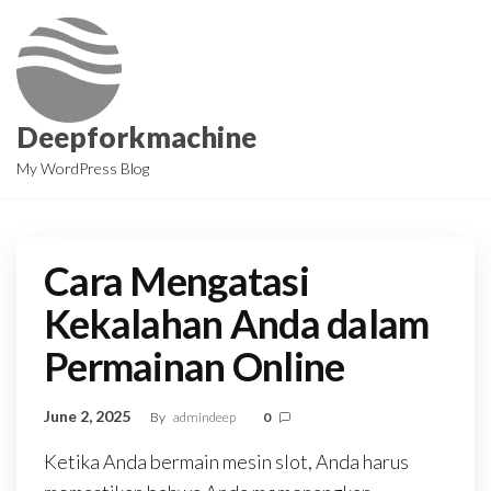
Skip
to
the
content
Deepforkmachine
My WordPress Blog
Cara Mengatasi
Kekalahan Anda dalam
Permainan Online
June 2, 2025
By
admindeep
0
Ketika Anda bermain mesin slot, Anda harus