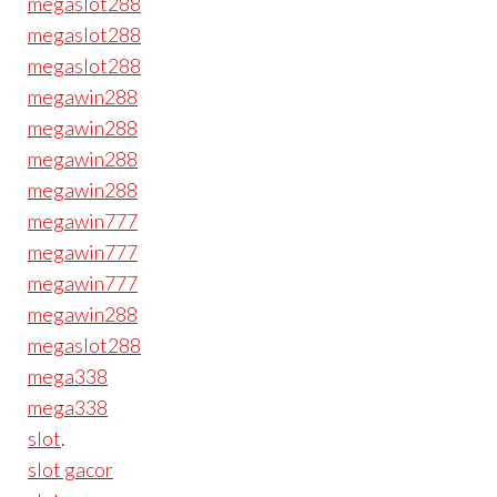
megaslot288
megaslot288
megaslot288
megawin288
megawin288
megawin288
megawin288
megawin777
megawin777
megawin777
megawin288
megaslot288
mega338
mega338
slot
.
slot gacor