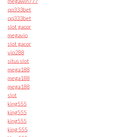
megawin777
qq333bet
qq333bet
slot gacor
megavip
slot gacor
vip288
situs slot
mega188
mega188
mega188
slot
king555
king555
king555
king 555